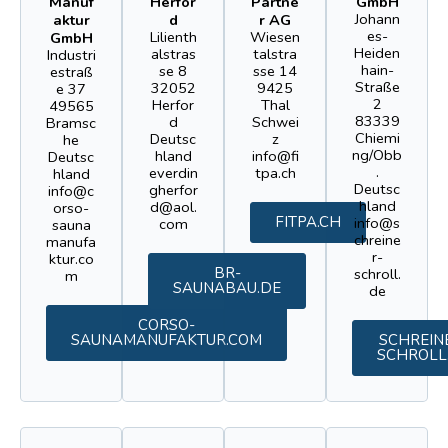
Manuf
Herfor
Partne
GmbH
Johann
aktur
d
r AG
es-
Lilienth
Wiesen
GmbH
Heiden
alstras
talstra
Industri
hain-
se 8
sse 14
estraß
Straße
32052
9425
e 37
2
Herfor
Thal
49565
83339
d
Schwei
Bramsc
Chiemi
Deutsc
z
he
ng/Obb
hland
info@fi
Deutsc
.
everdin
tpa.ch
hland
Deutsc
gherfor
info@c
hland
d@aol.
orso-
FITPA.CH
info@s
com
sauna
chreine
manufa
r-
ktur.co
BR-
schroll.
m
SAUNABAU.DE
de
CORSO-
SAUNAMANUFAKTUR.COM
SCHREIN
SCHROLL