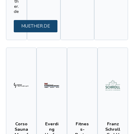
th
er.
de
MUETHER.DE
Corso
Everdi
Fitnes
Franz
Sauna
ng
s-
Schroll