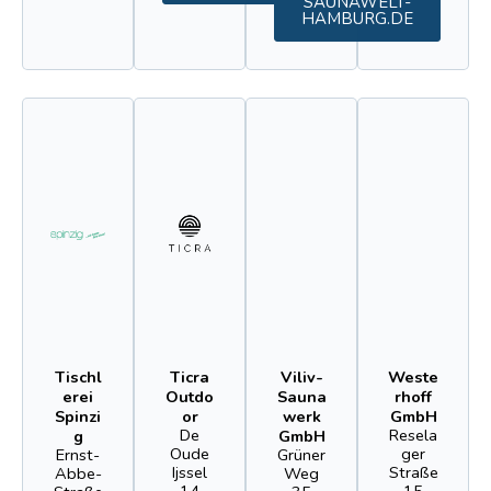
SAUNAWELT-
HAMBURG.DE
Tischl
Ticra
Viliv-
Weste
erei
Outdo
Sauna
rhoff
Spinzi
or
werk
GmbH
De
Resela
g
GmbH
Oude
ger
Ernst-
Grüner
Ijssel
Straße
Abbe-
Weg
14
15