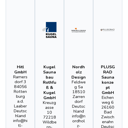
Hitl
Kugel
Nordh
PLUSG
GmbH
Sauna
olz
RAD
Ramers
bau
Design
Sauna
dorf 3
Feldwe
Rothfu
konze
84056
g 5a
ß &
pt
Rotten
18510
Kugel
GmbH
burg
Zarren
Eichen
GmbH
a.d.
dorf
weg 6
Kreuzg
Laaber
Deutsc
26160
asse
Deutsc
hland
Bad
10
hland
info@n
Zwisch
72218
info@hi
ordhol
enahn
Wildbe
tl-
z-
Deutsc
rg-