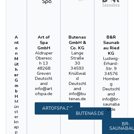
A
Art of
Butenas
B&R
nt
Spa
GmbH &
Saunab
o
GmbH
Co. KG
au Ried
Aldruper
Lange
n
KG
Oberesc
Straße
Ludwig-
M
h 13
30
Erhard-
üt
48268
34593
Str. 9
h
Greven
Knüllwal
34576
er
Deutschl
d
Homber
G
and
Deutschl
g
m
info@art
and
Deutschl
b
ofspa.de
info@bu
and
H
tenas.de
info@br-
M
saunaba
ün
ARTOFSPA.DE
u.de
st
BUTENAS.DE
er
kn
BR-
ap
SAUNABAU
p