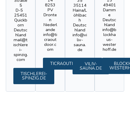
Straße
35
8253
49401
5
35114
PV
Damm
D-5
Haina/L
Dronte
e
25451
öhlbac
n
Deutsc
Quickb
h
Niederl
hland
orn
Deutsc
ande
info@b
Deutsc
hland
info@ti
lockha
hland
info@vi
craout
us-
mail@t
liv-
door.c
wester
ischlere
sauna.
om
hoff.de
i-
de
spinzig.
com
TICRAOUTDOOR.COM
BLOCK
VILIV-
WESTERH
SAUNA.DE
TISCHLEREI-
SPINZIG.DE