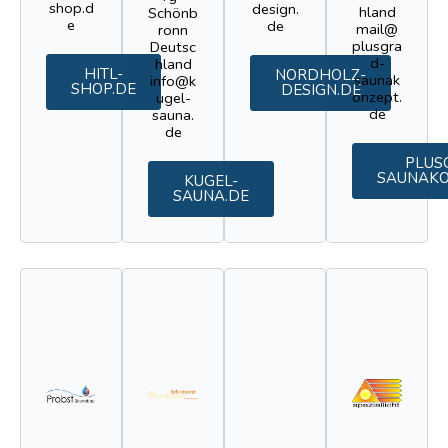
shop.d
design.
hland
Schönb
e
de
mail@
ronn
plusgra
Deutsc
d-
hland
HITL-
NORDHOLZ-
saunak
info@k
SHOP.DE
DESIGN.DE
onzept.
ugel-
de
sauna.
de
PLUS
SAUNAKO
KUGEL-
SAUNA.DE