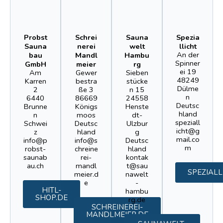
Probst
Schrei
Sauna
Spezia
Sauna
nerei
welt
llicht
An der
bau
Mandl
Hambu
Spinner
GmbH
meier
rg
ei 19
Am
Gewer
Sieben
48249
Karren
bestra
stücke
Dülme
2
ße 3
n 15
n
6440
86669
24558
Deutsc
Brunne
Königs
Henste
hland
n
moos
dt-
speziall
Schwei
Deutsc
Ulzbur
icht@g
z
hland
g
mail.co
info@p
info@s
Deutsc
m
robst-
chreine
hland
saunab
rei-
kontak
au.ch
mandl
t@sau
SPEZIALL
meier.d
nawelt
e
-
HITL-
hambu
SHOP.DE
rg.de
SCHREINEREI-
MANDLMEIER.DE